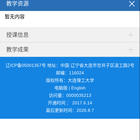
教学资源
暂无内容
授课信息
教学成果
辽ICP备05001357号 地址：中国·辽宁省大连市甘井子区凌工路2号
邮编：116024
版权所有：大连理工大学
电脑版
|
English
访问量：
0000035213
开通时间 ：
2017
.
6
.
14
最后更新时间：
2026
.
8
.
7