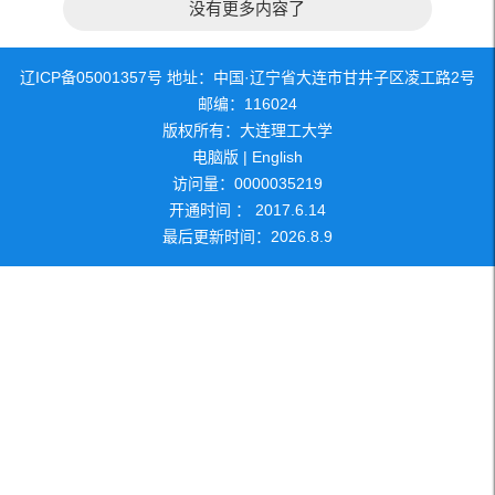
没有更多内容了
辽ICP备05001357号 地址：中国·辽宁省大连市甘井子区凌工路2号
邮编：116024
版权所有：大连理工大学
电脑版
|
English
访问量：
0000035219
开通时间 ：
2017
.
6
.
14
最后更新时间：
2026
.
8
.
9