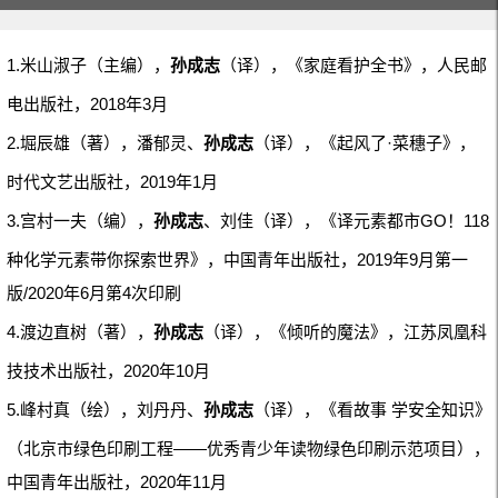
1.米山淑子（主编），
孙成志
（译），《家庭看护全书》，人民邮
电出版社，2018年3月
2.堀辰雄（著），潘郁灵、
孙成志
（译），《起风了·菜穗子》，
时代文艺出版社，2019年1月
3.宫村一夫（编），
孙成志
、刘佳（译），《译元素都市GO！118
种化学元素带你探索世界》，中国青年出版社，2019年9月第一
版/2020年6月第4次印刷
4.渡边直树（著），
孙成志
（译），《倾听的魔法》，江苏凤凰科
技技术出版社，2020年10月
5.峰村真（绘），刘丹丹、
孙成志
（译），《看故事 学安全知识》
（北京市绿色印刷工程——优秀青少年读物绿色印刷示范项目），
中国青年出版社，2020年11月