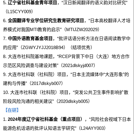
5.
辽宁省社科基金青年项目
，“汉日新闻翻译的语义韵对比研究”
（L15CYY009）
6.
全国翻译专业学位研究生教育研究项目
，“日本高校翻译人才培
养模式对我国MTI教育的启示”（MTIJZW202029）
7.
中国外语教育基金项目
，“批评话语分析方法在日语阅读教学中
的应用”（ZGWYJYJJ2018B94）（结项优秀）
8. 大连市社科院基地课题，“RCEP背景下中日（大连）地方合作
示范区风险调查与建设对策”（2021dlskyjd007）
9. 大连市社科联（社科院）项目，“日本主流媒体中“大连形象”的
建构与传播”（2017dlskyb007）
10. 大连市社科联（社科院）项目，“突发公共卫生事件影响扩散
阶段风险沟通的相关建议”（2020dlskyb005）
【在研】
1.
2024年度辽宁省社科基金（重点项目）
，“风险社会视域下日本
能源危机话语的批评认知语言学研究”（L24AYY003）