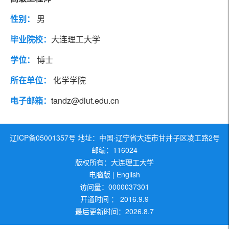
教育经历
代表论著
性别：
男
社会兼职
工作经历
毕业院校：
大连理工大学
学位：
博士
研究方向
团队成员
所在单位：
化学学院
电子邮箱：
tandz@dlut.edu.cn
辽ICP备05001357号 地址：中国·辽宁省大连市甘井子区凌工路2号
邮编：116024
版权所有：大连理工大学
电脑版
|
English
访问量：
0000037301
开通时间 ：
2016
.
9
.
9
最后更新时间：
2026
.
8
.
7