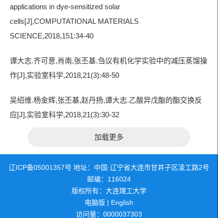
applications in dye-sensitized solar
cells[J],COMPUTATIONAL MATERIALS
SCIENCE,2018,151:34-40
谭大志.齐可意,肖南,张丕基.刍议有机化学实验中的减压蒸馏操
作[J],实验室科学,2018,21(3):48-50
吴绍维.杨金辉,张丕基,赵丹扬,谭大志.乙酸异戊酯的酯交换反
应[J],实验室科学,2018,21(3):30-32
加载更多
辽ICP备05001357号 地址：中国·辽宁省大连市甘井子区凌工路2号
邮编：116024
版权所有：大连理工大学
电脑版
|
English
访问量：
0000037303