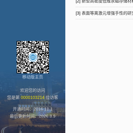
[2]
新型高密度低维永磁存储材料的设
[3]
表面等离激元增强手性的研究,201
移动版主页
欢迎您的访问
您是第
0000103214
位访客
开通时间：
2016
.
11
.
1
最后更新时间：
2026
.
8
.
9