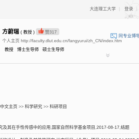
大连理工大学
|
登录
|
方蔚瑞
( 教授 )
赞
317
同专业博
个人主页 http://faculty.dlut.edu.cn/fangyurui/zh_CN/index.htm
教授 博士生导师 硕士生导师
中文主页
>>
科学研究
>>
科研项目
其在手性传感中的应用,国家自然科学基金项目,2017-08-17,结题