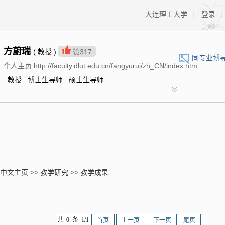
大连理工大学
|
登录
|
方蔚瑞
( 教授 )
赞
317
同专业博
个人主页 http://faculty.dlut.edu.cn/fangyurui/zh_CN/index.htm
教授 博士生导师 硕士生导师
中文主页
>>
教学研究
>>
教学成果
共 0 条 1/1
首页
上一页
下一页
尾页