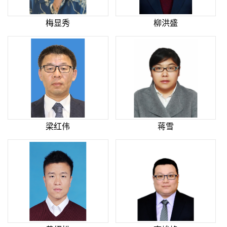
梅显秀
柳洪盛
梁红伟
蒋雪