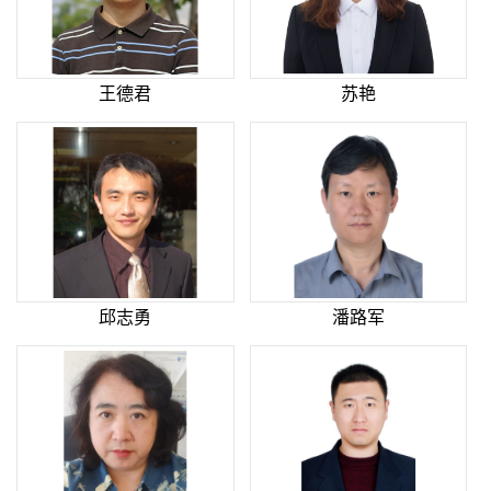
王德君
苏艳
邱志勇
潘路军