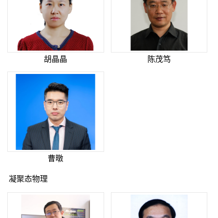
胡晶晶
陈茂笃
曹暾
凝聚态物理