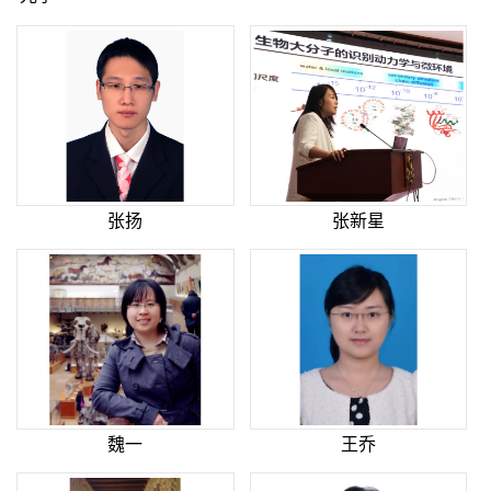
张扬
张新星
魏一
王乔