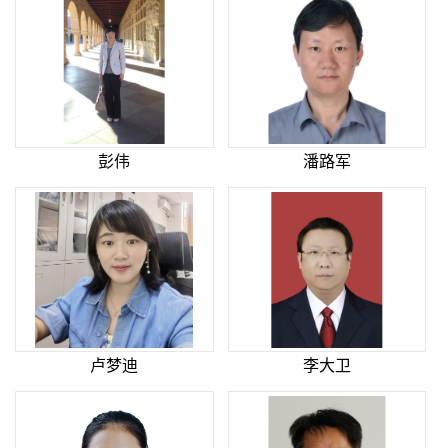
彭伟
潘路军
卢梦迪
李大卫