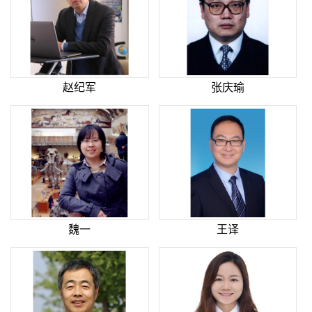
赵纪军
张庆瑜
魏一
王译