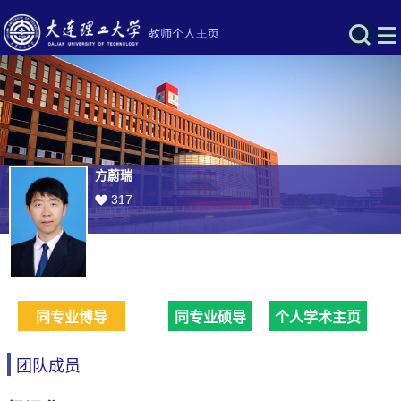
方蔚瑞
317
同专业博导
同专业硕导
个人学术主页
团队成员