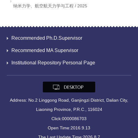
纳米力学、航空航天力学与工程 / 2025
Recommended Ph.D.Supervisor
Recommended MA Supervisor
Institutional Repository Personal Page
Address: No.2 Linggong Road, Ganjingzi District, Dalian City,
Liaoning Province, P.R.C., 116024
Click:
0000086703
Open Time:
2016
.
9
.
13
The Last Update Time:
2026
.
8
.
7