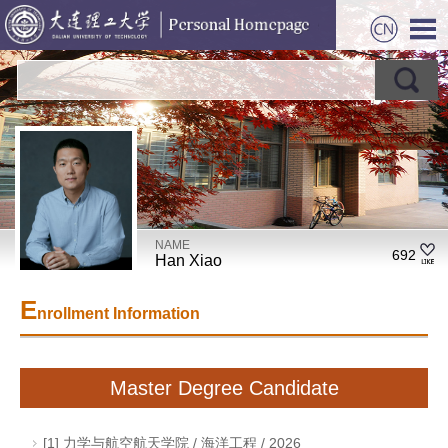
NAME
692
Han Xiao
E
nrollment Information
Master Degree Candidate
[1] 力学与航空航天学院 / 海洋工程 / 2026