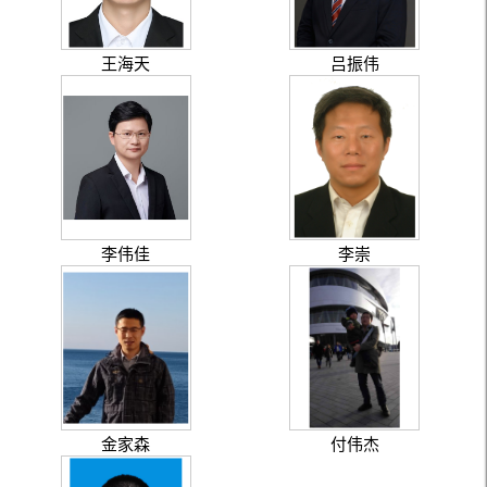
王海天
吕振伟
李伟佳
李崇
金家森
付伟杰