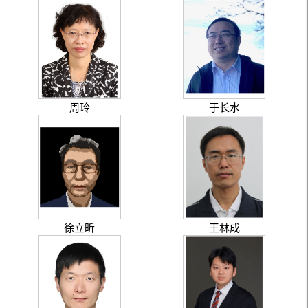
周玲
于长水
徐立昕
王林成