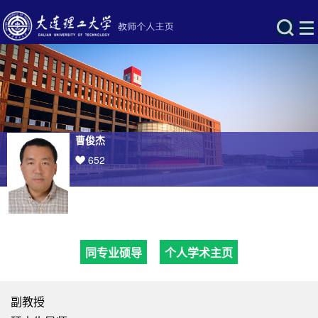
曹俊杰
652
同专业硕导
个人学术主页
副教授