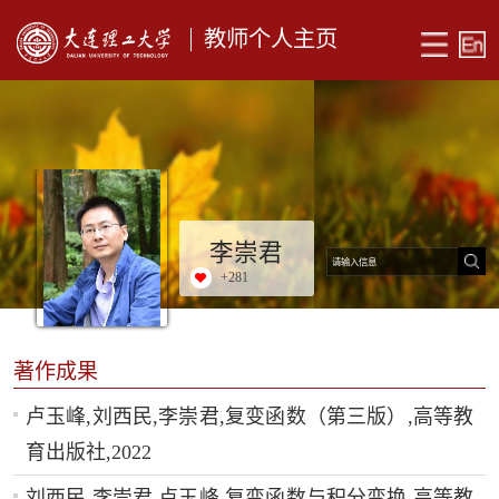
教师个人主页
李崇君
+
281
著作成果
卢玉峰,刘西民,李崇君,复变函数（第三版）,高等教
育出版社,2022
刘西民,李崇君,卢玉峰,复变函数与积分变换,高等教