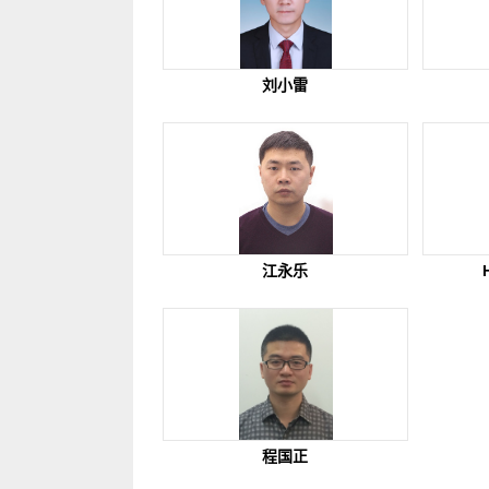
刘小雷
江永乐
程国正