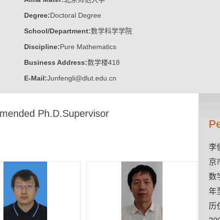
Degree:
Doctoral Degree
School/Department:
数学科学学院
Discipline:
Pure Mathematics
Business Address:
数学楼418
E-Mail:
Junfengli@dlut.edu.cn
ended Ph.D.Supervisor
Pe
李
京
数
年
历