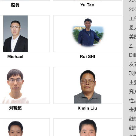
2
赵磊
Yu Tao
2
工
恩
美
Z.,
Di
Michael
Rui SHI
发
项
主
究
性
刘智超
Ximin Liu
奇
线
线性