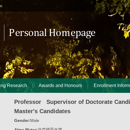
in
ing Research
Awards and Honours
Enrollment Inform
Professor Supervisor of Doctorate Cand
Master's Candidates
Gender:
Male
Alma Mater:
北京师范大学