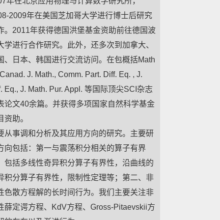
007年在北京应用物理与计算数学研究所，
008-2009年在美国芝加哥大学进行博士后研究
作。2011年获得德国洪堡基金资助前往德国波
大学进行合作研究。此外，还多次到加拿大、
国、日本、韩国进行交流访问。在包概括Math
 Canad. J. Math., Comm. Part. Diff. Eq. , J.
ff. Eq., J. Math. Pur. Appl. 等国际顶尖SCI杂志
表论文40余篇。并获得多项国家自然科学基金
目资助。
要从事调和分析及其应用方向的研究。主要研
方向包括：第一与震荡积分相关的算子有界
。包括多线性奇异积分算子有界性，沿曲线的
异积分算子有界性，限制性定理等；第二、非
性色散方程解的长时间行为。我们主要关注非
薛定谔方程、KdV方程、Gross-Pitaevskii方