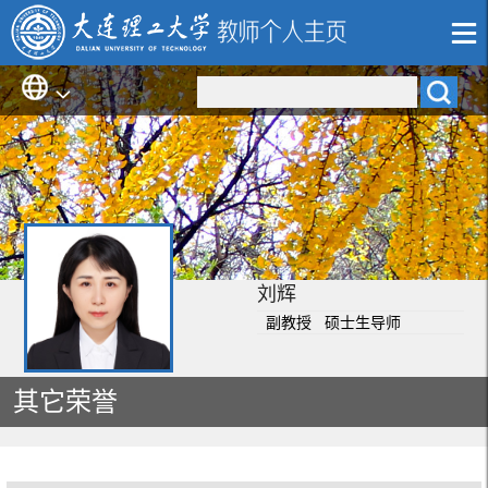
刘辉
副教授 硕士生导师
其它荣誉