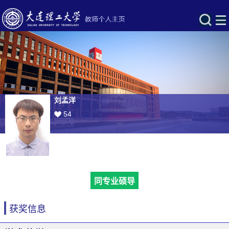
刘孟洋
54
同专业硕导
获奖信息