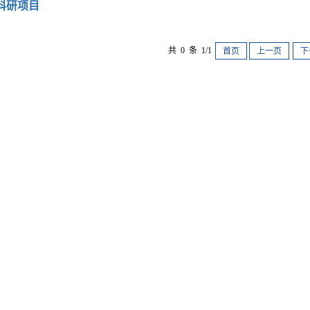
科研项目
共 0 条 1/1
首页
上一页
下