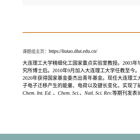
课题组主页：
https://liutao.dlut.edu.cn/
大连理工大学精细化工国家重点实验室教授。
2003
年
究所博士后。
2010
年
9
月加入大连理工大学任教至今。
2020
年获得国家基金委杰出青年基金。现任大连理工
子电子迁移产生的能量、电荷以及键长变化，实现了
Chem. Int. Ed.
、
Chem. Sci.
、
Natl. Sci. Rev.
等期刊发表