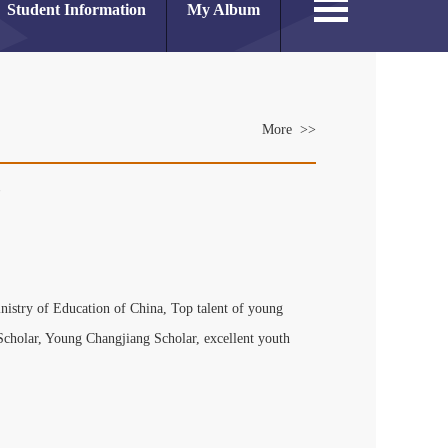
Student Information
My Album
More >>
es
inistry of Education of China,
Top talent of young
Scholar,
Young Changjiang Scholar,
excellent youth