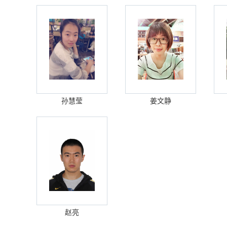
孙慧莹
姜文静
赵亮