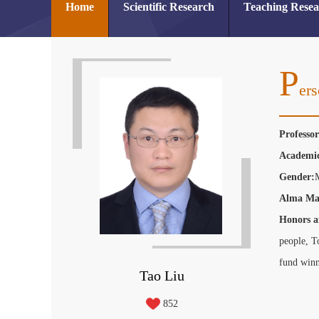
Home
Scientific Research
Teaching Rese
P
Ers
Professo
Academic
Gender:
Alma Ma
Honors a
people,
T
fund win
Tao Liu
852