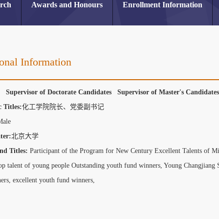
arch
Awards and Honours
Enrollment Information
onal Information
r Supervisor of Doctorate Candidates Supervisor of Master's Candidat
 Titles:
化工学院院长、党委副书记
Male
ter:
北京大学
nd Titles:
Participant of the Program for New Century Excellent Talents of M
op talent of young people
Outstanding youth fund winners,
Young Changjiang 
ners,
excellent youth fund winners,