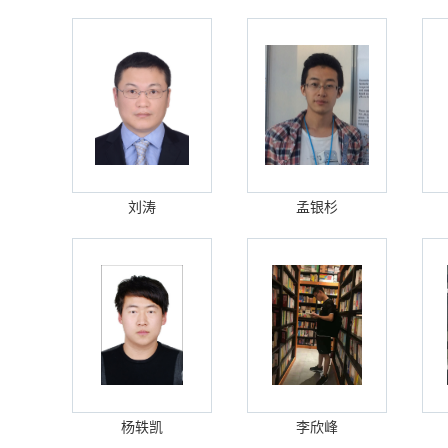
刘涛
孟银杉
杨轶凯
李欣峰