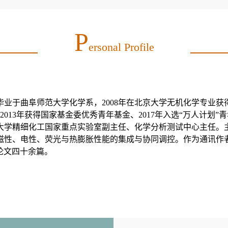
P
Ersonal Profile
毕业于曲阜师范大学化学系，
2008
年在北京大学无机化学专业获
2013
年获得国家基金委优秀青年基金
、
2017
年入选
“
万人计划
”
青
大学精细化工国家重点实验室副主任、化学分析测试中心主任。
磁性、电性、荧光与热膨胀性能的集成与协同调控。作为通讯作
论文四十余篇。