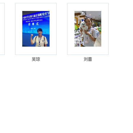
吴琼
刘蕾