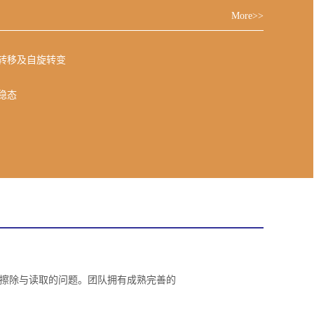
More>>
转移及自旋转变
稳态
息的写入、擦除与读取的问题。团队拥有成熟完善的