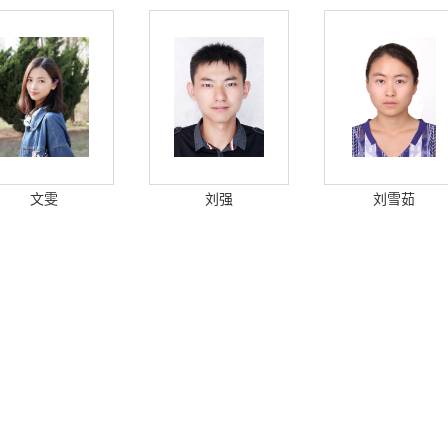
文雯
刘强
刘雪茹