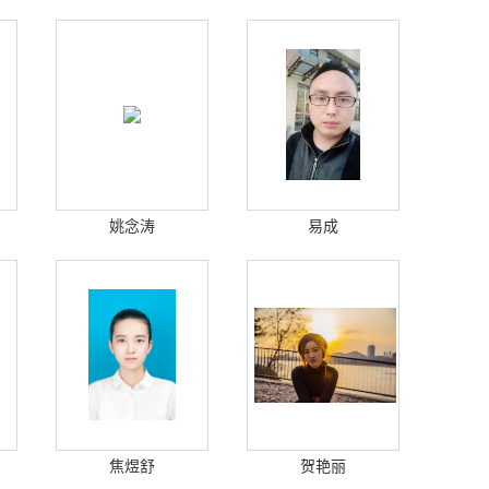
姚念涛
易成
焦煜舒
贺艳丽