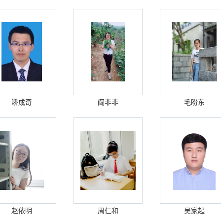
矫成奇
阎非非
毛盼东
赵依明
周仁和
吴家起