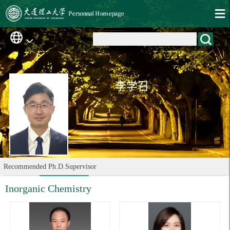
李学召
Recommended Ph.D.Supervisor
Inorganic Chemistry