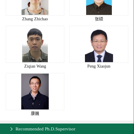
Zhang Zhichao
张硕
Ziqian Wang
Peng Xiaojun
康巍
Recommended Ph.D.Supervisor