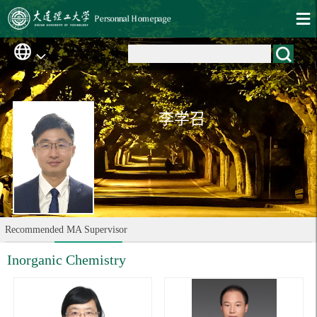
李学召
Recommended MA Supervisor
Inorganic Chemistry