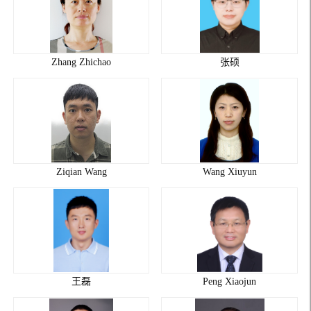
Zhang Zhichao
张硕
Ziqian Wang
Wang Xiuyun
王磊
Peng Xiaojun