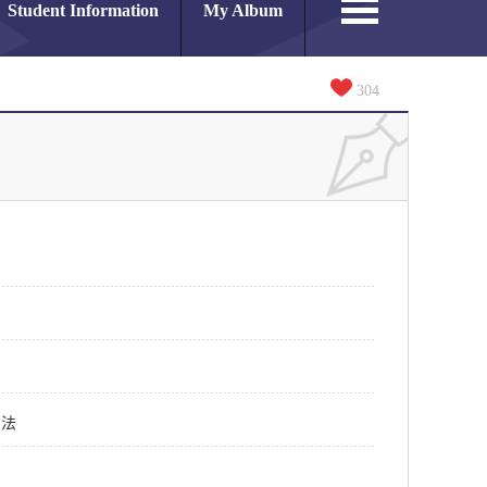
Student Information
My Album
304
方法