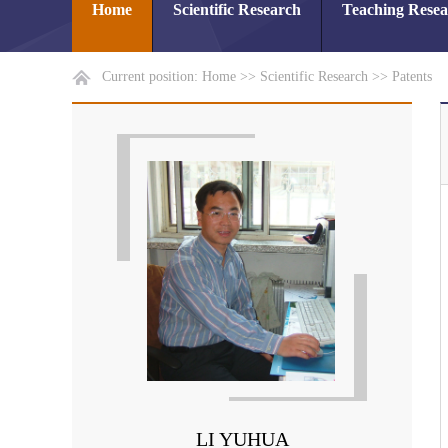
Home
Scientific Research
Teaching Rese
Current position:
Home
>>
Scientific Research
>>
Patents
LI YUHUA