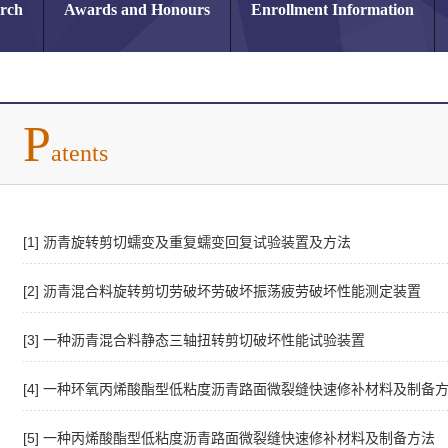
arch
Awards and Honours
Enrollment Information
P
atents
[1] 沥青旋转剪切蠕变及重复蠕变回复试验装置及方法
[2] 沥青混合料旋转剪切劳破坏劳破坏振荡疲劳破坏性能测定装置
[3] 一种沥青混合料静态三轴扭转剪切破坏性能试验装置
[4] 一种环氧丙烯酸酯型低粘度沥青路面微裂缝快速修补材料及制备
[5] 一种丙烯酸酯型低粘度沥青路面微裂缝快速修补材料及制备方法