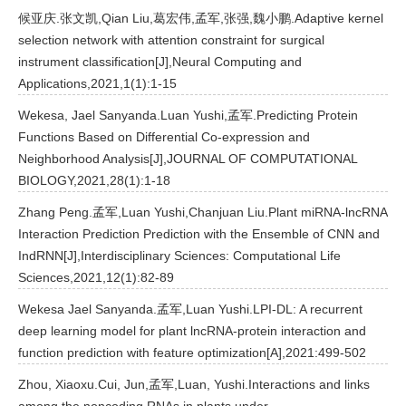
候亚庆.张文凯,Qian Liu,葛宏伟,孟军,张强,魏小鹏.Adaptive kernel
selection network with attention constraint for surgical
instrument classification[J],Neural Computing and
Applications,2021,1(1):1-15
Wekesa, Jael Sanyanda.Luan Yushi,孟军.Predicting Protein
Functions Based on Differential Co-expression and
Neighborhood Analysis[J],JOURNAL OF COMPUTATIONAL
BIOLOGY,2021,28(1):1-18
Zhang Peng.孟军,Luan Yushi,Chanjuan Liu.Plant miRNA-lncRNA
Interaction Prediction Prediction with the Ensemble of CNN and
IndRNN[J],Interdisciplinary Sciences: Computational Life
Sciences,2021,12(1):82-89
Wekesa Jael Sanyanda.孟军,Luan Yushi.LPI-DL: A recurrent
deep learning model for plant lncRNA-protein interaction and
function prediction with feature optimization[A],2021:499-502
Zhou, Xiaoxu.Cui, Jun,孟军,Luan, Yushi.Interactions and links