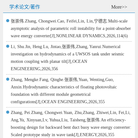
学术论文/著作
More>>
张崇伟.Zhang, Chongwei.Cao, Feifei,Lin, Lin,宁德志.Multi-scale
asymptotic analysis of parametric roll instability for a point-absorber
wave energy converter[J],NONLINEAR DYNAMICS,2026,114(6)
Li, Shu.Jin, Heng.Lu, Jintao,张崇伟,Zhang, Yanrui.Numerical
investigation on hydrodynamics of a UWSOS tank under seismic
motion coupling with planar tilt[J],OCEAN
ENGINEERING,2026,356
Zhang, Mengke.Fang, Qinghe.张崇伟,Yuan, Wenting,Guo,
Anxin.Hydrodynamic characteristics of floating photovoltaic
foundation with different module geometrical
configurations[J],OCEAN ENGINEERING,2026,355
Zhang, Pei.Zhang, Chongwei.Yuan, Zhu,Zhang, Zhiwei,Lin, Fei,Li,
Ang,Yu, Xinyuan,Lv, Yuhua,Liu, Taisheng,张崇伟.An efficiency-
boosting design for backward bent duct buoy wave energy converter:
Scaled prototype study in wave tank[J],ENERGY,2026,355