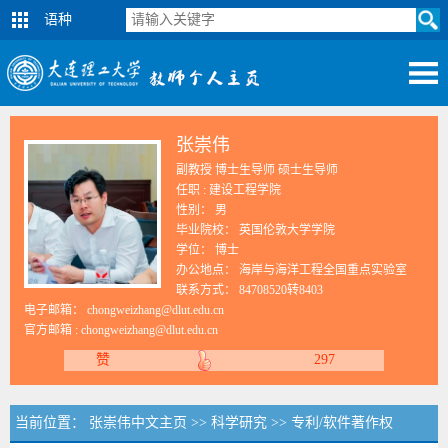
语种
张崇伟
副教授 博士生导师 硕士生导师
任职 : 建设工程学院
性别： 男
毕业院校： 英国伦敦大学学院
学位： 博士
办公地点： 海岸与海洋工程全国重点实验室
联系方式：
84708520转8403
电子邮箱：
chongweizhang@dlut.edu.cn
官方邮箱 :
chongweizhang@dlut.edu.cn
赞
297
当前位置：
张崇伟中文主页
>>
科学研究
>>
专利/软件著作权