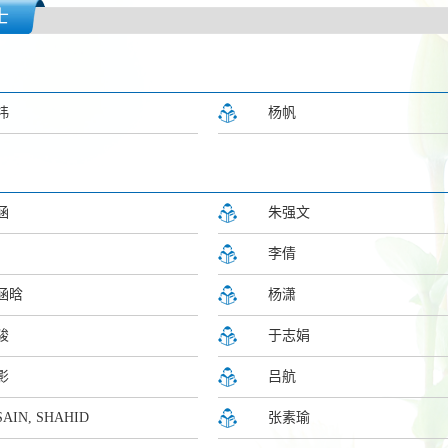
士
祎
杨帆
涵
朱强文
李倩
涵晗
杨潇
骏
于志娟
影
吕航
AIN, SHAHID
张素瑜