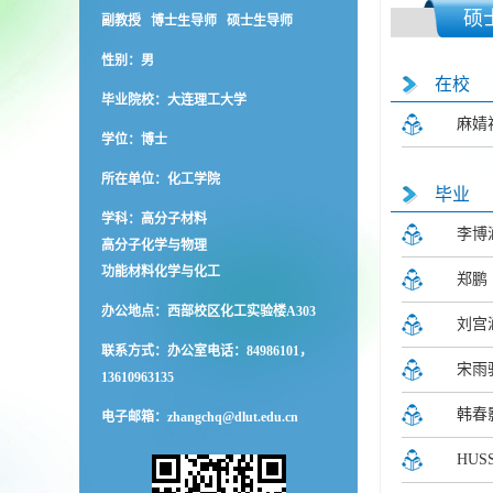
硕
副教授 博士生导师 硕士生导师
性别：男
在校
毕业院校：大连理工大学
麻婧
学位：博士
所在单位：化工学院
毕业
学科：高分子材料
李博
高分子化学与物理
功能材料化学与化工
郑鹏
办公地点：西部校区化工实验楼A303
刘宫
联系方式：
办公室电话：84986101，
宋雨
13610963135
韩春
电子邮箱：
zhangchq@dlut.edu.cn
HUSS