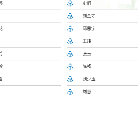
鑫
史舸
刘金才
花
邱思宇
王翔
芳
张玉
玲
陈畅
君
刘少玉
刘慧