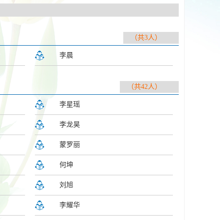
（共3人）
李晨
（共42人）
李星瑶
李龙昊
蒙罗丽
何坤
刘旭
李耀华