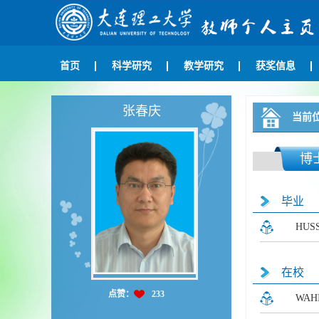
首页
科学研究
教学研究
获奖信息
张春庆
当前
博
毕业
HUS
在校
点赞：
233
WAH