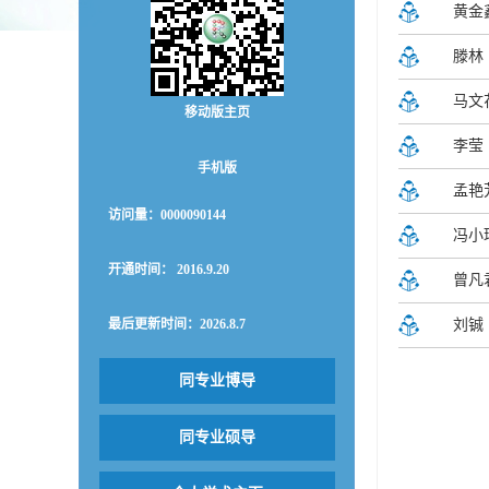
黄金
滕林
马文
移动版主页
李莹
手机版
孟艳
访问量：
0000090144
冯小
开通时间：
2016
.
9
.
20
曾凡
最后更新时间：
2026
.
8
.
7
刘铖
同专业博导
同专业硕导