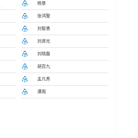
杨景
张鸿聖
刘智勇
刘贤光
刘晓磊
胡百九
孟凡秀
谭周