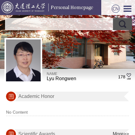
NAME
178
Lyu Rongwen
Academic Honor
No Content
Scientific Awards
More>>