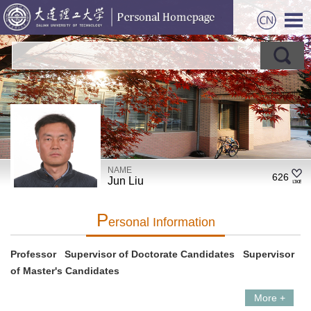
NAME
626
Jun Liu
P
Ersonal Information
Professor Supervisor of Doctorate Candidates Supervisor
of Master's Candidates
More +