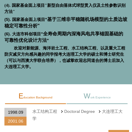
(4).
国家基金面上项目"新型自由落体式球型贯入仪及土性参数识别
方法"
基于三维非平稳随机场模型的土质边坡
(5).
国家基金面上项目"
稳定可靠性分析
"
全寿命周期内深海风电共享锚固基础的
(6). 大连市科创
项目"
可靠性优化设计方法
"
欢迎对
新能源、海洋岩土工程、水工结构工程、以及重大工程
防灾减灾方向
感兴趣的同学报考大连理工大学的硕士和博士研究生
（可以与西澳大学联合培养），也诚挚欢迎志同道合的博士后加入
大连理工大学。
E
W
ducation Background
ork Experience
水工结构工程
Doctoral Degree
大连理工大
1998.09
学
2001.06