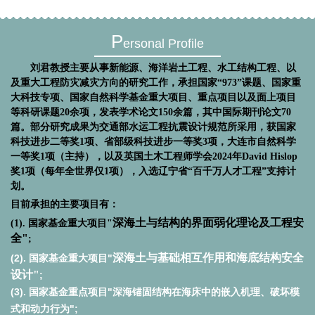
P
ersonal Profile
刘君教授主要从事新能源、海洋岩土工程、水工结构工程、以
及重大工程防灾减灾方向的研究工作，承担国家“973”课题、国家重
大科技专项、国家自然科学基金重大项目、重点项目以及面上项目
等科研课题20余项，发表学术论文150余篇，其中国际期刊论文70
篇。部分研究成果为交通部水运工程抗震设计规范所采用，获国家
科技进步二等奖
1
项、省部级科技进步一等奖3
项，大连市自然科学
一等奖1项（主持），以及英国土木工程师学会2024年David Hislop
奖1项（每年全世界仅1项），入选辽宁省“百千万人才工程”支持计
划。
目前承担的主要项目有：
深海土与结构的界面弱化理论及工程安
(1).
国家基金重大项目"
全"
;
深海土与基础相互作用和海底结构安全
(2).
国家基金重大项目"
设计"
;
(3).
国家基金重点项目"深海锚固结构在海床中的嵌入机理、破坏模
式和动力行为";