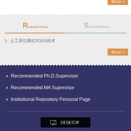
More +
R
S
esearch Focus
ocial Affiliations
土工原位测试方法与技术
More +
Recommended Ph.D.Supervisor
Recommended MA Supervisor
Institutional Repository Personal Page