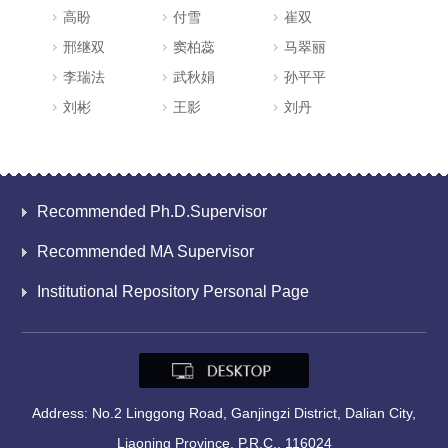
高盼
付雪
崔双
邢继双
窦柏蕊
马翠丽
李瑞法
武秋娟
孙平平
刘彬
王影
刘丹
Recommended Ph.D.Supervisor
Recommended MA Supervisor
Institutional Repository Personal Page
Address: No.2 Linggong Road, Ganjingzi District, Dalian City,
Liaoning Province, P.R.C., 116024