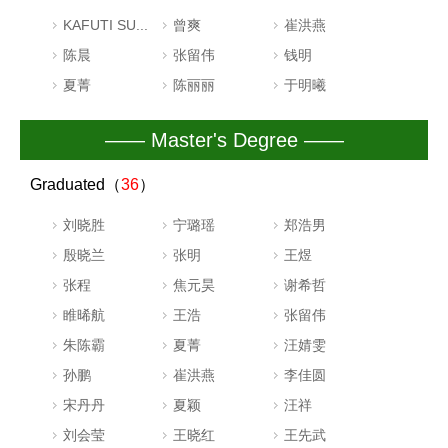
KAFUTI SU...
曾爽
崔洪燕
陈晨
张留伟
钱明
夏菁
陈丽丽
于明曦
—— Master's Degree ——
Graduated（
36
）
刘晓胜
宁璐瑶
郑浩男
殷晓兰
张明
王煜
张程
焦元昊
谢希哲
睢晞航
王浩
张留伟
朱陈霸
夏菁
汪婧雯
孙鹏
崔洪燕
李佳圆
宋丹丹
夏颖
汪祥
刘会莹
王晓红
王先武