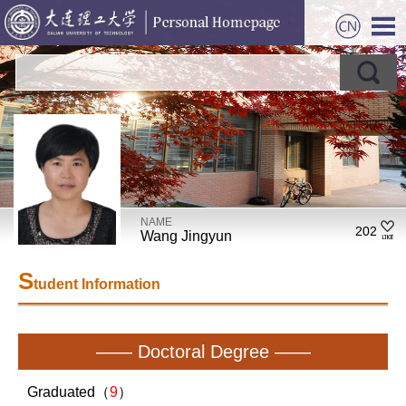
NAME
202
Wang Jingyun
S
tudent Information
—— Doctoral Degree ——
Graduated（
9
）