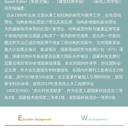
Guest Editor（客座主编），《建筑结构学报》、《振动工程学报》
等学报编委。
自从1985年以来,主要从事工程结构的研究与教学工作，在地震动
理论、结构多维抗震设计理论及其应用、结构多维随机振动理论、
大跨越输电塔体系的抗震计算理论、结构减震控制与健康监测等多
个领域内的前沿课题上取得了一系列的研究成果，提出的一些新的
概念和方法已成功地应用于很多工程结构的实际中。主持国家基金
重大计划重点项目、集成项目，国家基础研究与发展计划（973）课
题，国家自然科学基金委员会重大国际合作项目，国家科技支撑计
划重点项目等30余项国家级课题。多次到国内外讲学，担任国际会
议主席，作大会主题报告和特邀报告。在国内外期刊上发表论文230
余篇，其中SCI收录180余篇；论文及著作被他人引用8000次；获国
家专利30余项；获得2013年度美国土木工程师学会
（ASCE/ASD）“杰出科技贡献奖”，作为负责人获国家科技进步二等
奖2项，国家技术发明奖二等奖1项，省部级科技进步一等奖6项。
E
W
ducation Background
ork Experience