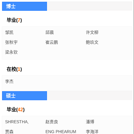
博士
毕业(
7
)
邹凯
邱晨
许文柳
张秋宇
崔云鹏
鲍玖文
梁永钦
在校(
1
)
李杰
硕士
毕业(
42
)
SHRESTHA,
赵贵良
潘博
SANTOSH
贾森
ENG PHEARUM
李海洋