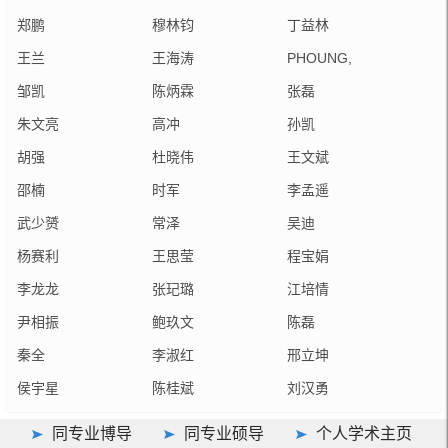
郑鹏
穆林钧
丁益林
王兰
王海涛
PHOUNG,
SOKEARA
邹凯
陈炳霖
张磊
朱文亮
高冲
孙凯
胡强
杜晓伟
王文斌
邵楠
时军
李孟遥
武少赟
常泽
吴迪
杨赛利
王思莹
程宝娟
李龙龙
张玘璐
江培情
尹相振
鲍玖文
陈磊
秦全
李淑红
邢立坤
侯宇星
陈桂斌
刘汉勇
同专业博导
同专业硕导
个人学术主页