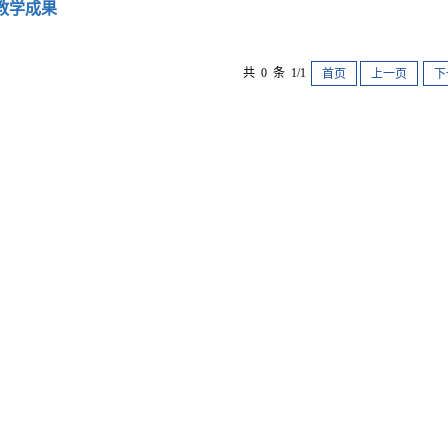
教学成果
共 0 条 1/1
首页
上一页
下