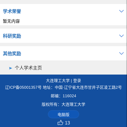
学术荣誉
暂无内容
科研奖励
其他奖励
个人学术主页
大连理工大学
|
登录
辽ICP备05001357号 地址：中国·辽宁省大连市甘井子区凌工路2号
邮编：116024
版权所有：大连理工大学
电脑版
13