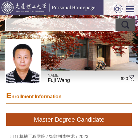
NAME
620
Fuji Wang
E
nrollment Information
Master Degree Candidate
[1] 机械工程学院 / 智能制造技术 / 2023