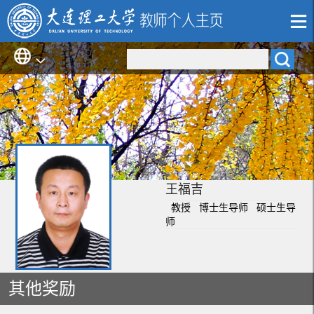
王福吉
教授 博士生导师 硕士生导
师
其他奖励