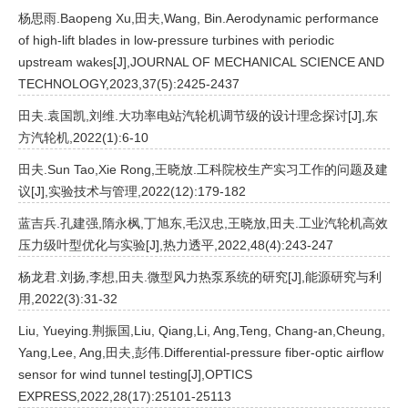
杨思雨.Baopeng Xu,田夫,Wang, Bin.Aerodynamic performance
of high-lift blades in low-pressure turbines with periodic
upstream wakes[J],JOURNAL OF MECHANICAL SCIENCE AND
TECHNOLOGY,2023,37(5):2425-2437
田夫.袁国凯,刘维.大功率电站汽轮机调节级的设计理念探讨[J],东
方汽轮机,2022(1):6-10
田夫.Sun Tao,Xie Rong,王晓放.工科院校生产实习工作的问题及建
议[J],实验技术与管理,2022(12):179-182
蓝吉兵.孔建强,隋永枫,丁旭东,毛汉忠,王晓放,田夫.工业汽轮机高效
压力级叶型优化与实验[J],热力透平,2022,48(4):243-247
杨龙君.刘扬,李想,田夫.微型风力热泵系统的研究[J],能源研究与利
用,2022(3):31-32
Liu, Yueying.荆振国,Liu, Qiang,Li, Ang,Teng, Chang-an,Cheung,
Yang,Lee, Ang,田夫,彭伟.Differential-pressure fiber-optic airflow
sensor for wind tunnel testing[J],OPTICS
EXPRESS,2022,28(17):25101-25113