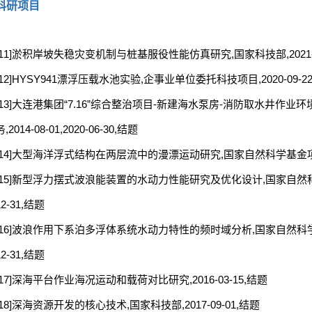
科研项目
[11]淤积岸坡失稳灾变机制与桩基服役性能仿真研究,国家科技部,2021-12-0
[12]HYSY941漂浮压载水池实验,企事业单位委托科技项目,2020-09-22,2
[13]大连港集团“7.16”综合整治项目-新建海水泵房-消防取水井作
务,2014-08-01,2020-06-30,结题
[14]大型海洋浮式结构在两层流中的漫漂运动研究,国家自然科学基金项目,2
[15]新型浮力摆式波浪能装置的水动力性能研究及优化设计,国家自然科学基金
12-31,结题
[16]波浪作用下系泊多浮体系统水动力特性的频时域分析,国家自然科学基金项目
12-31,结题
[17]深海平台作业海况运动和载荷对比研究,2016-03-15,结题
[18]深海资源开发的核心技术,国家科技部,2017-09-01,结题