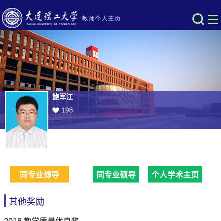
鲍军江
198
同专业博导
同专业硕导
个人学术主页
其他奖励