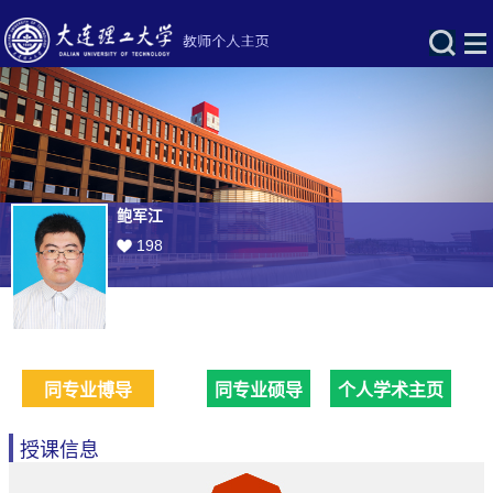
鲍军江
198
同专业博导
同专业硕导
个人学术主页
授课信息