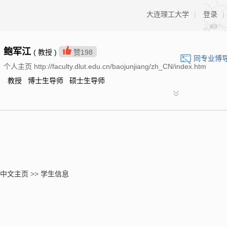
大连理工大学
|
登录
|
鲍军江
( 教授 )
赞
198
同专业博
个人主页 http://faculty.dlut.edu.cn/baojunjiang/zh_CN/index.htm
教授 博士生导师 硕士生导师
中文主页
>>
学生信息