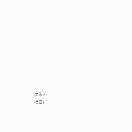
王金凤
杨晨迪