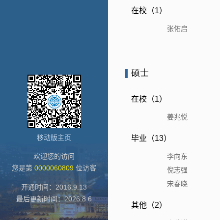
在校（1）
张佑启
硕士
在校（1）
姜兆悦
移动版主页
毕业（13）
欢迎您的访问
李向东
您是第
0000060809
位访客
倪志强
宋春晓
开通时间：
2016
.
9
.
13
最后更新时间：
2026
.
8
.
6
其他（2）