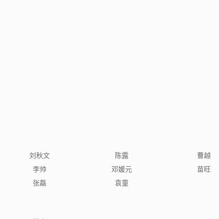
刘秋文
陈露
曹越
李帅
邓媛元
苗旺
张磊
袁童