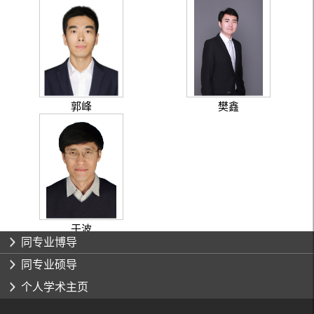
郭峰
樊鑫
于波
同专业博导
同专业硕导
个人学术主页