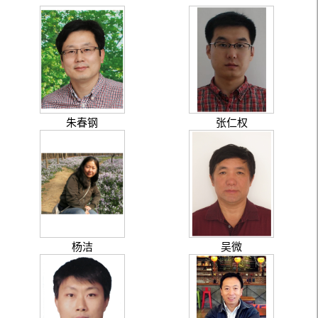
朱春钢
张仁权
杨洁
吴微