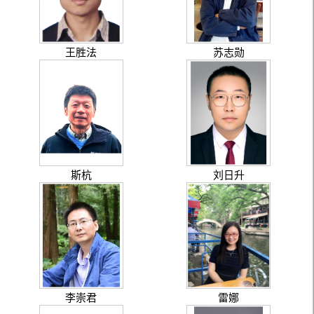
王胜法
苏志勋
斯杭
刘日升
李崇君
雷娜