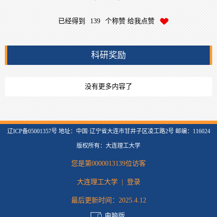
已经得到
139
个称赞 给我点赞
科研奖励
没有更多内容了
辽ICP备05001357号 地址：中国·辽宁省大连市甘井子区凌工路2号 邮编：116024
版权所有：大连理工大学
您是第
0000013139
位访客
大连理工大学
|
登录
最后更新时间：
2025
.
4
.
12
电脑版