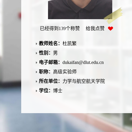
已经得到
139
个称赞 给我点赞
教师姓名：
杜凯繁
性别：
男
电子邮箱：
dukaifan@dlut.edu.cn
职称：
高级实验师
所在单位：
力学与航空航天学院
学位：
博士
毕业院校：
大连理工大学
办公地点：
力学系楼221