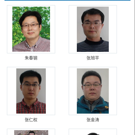
朱春钢
张旭平
张仁权
张金涛