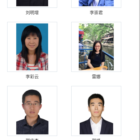
刘明增
李崇君
李彩云
雷娜