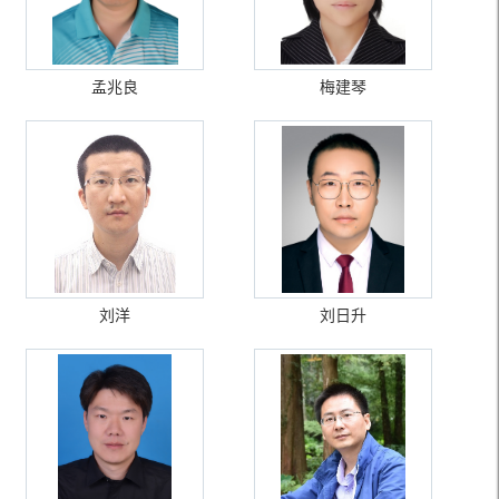
孟兆良
梅建琴
刘洋
刘日升