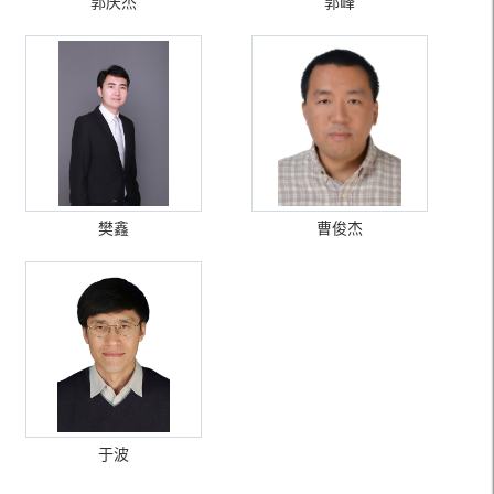
郭庆杰
郭峰
樊鑫
曹俊杰
于波