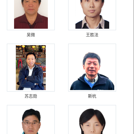
吴微
王胜法
苏志勋
斯杭