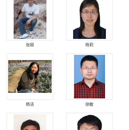
张超
杨莉
杨洁
徐敏