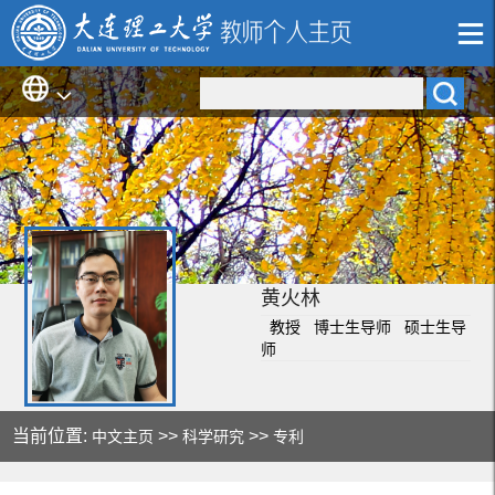
黄火林
教授 博士生导师 硕士生导
师
当前位置:
>>
>>
中文主页
科学研究
专利