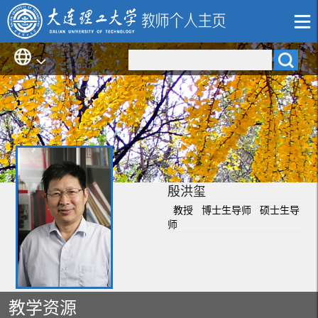
殷洪玺
教授 博士生导师 硕士生导
师
教学资源