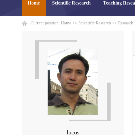
Home
Scientific Research
Teaching Rese
Current position:
Home
>>
Scientific Research
>>
Research 
lucos