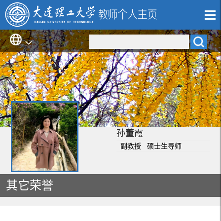
孙董霞
副教授 硕士生导师
其它荣誉