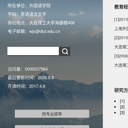
所在单位：外国语学院
教育经
学科：英语语言文学
[1]201
办公地点：大连理工大学海晏楼408
上海外国
电子邮箱：
wjs@dlut.edu.cn
[2]201
大连理工
[3]200
大连理工
访问量：
0000037964
最后更新时间：
2026
.
8
.
8
开通时间：
2017
.
4
.
8
研究方
[1
[2
[3
同专业硕导