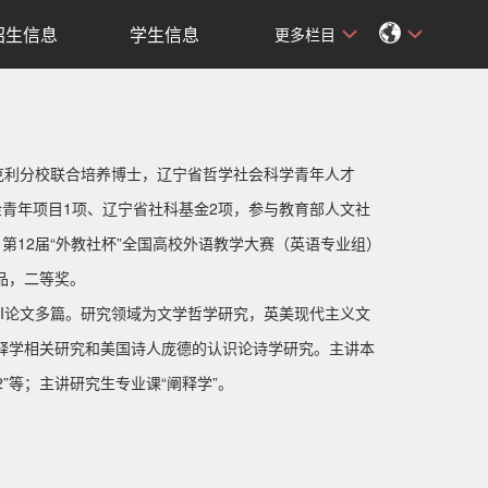
招生信息
学生信息
更多栏目
利分校联合培养博士，辽宁省哲学社会科学青年人才
基金青年项目1项、辽宁省社科基金2项，参与教育部人文社
；第12届“外教社杯”全国高校外语教学大赛（英语专业组）
品，二等奖。
I论文多篇。研究领域为文学哲学研究，英美现代主义文
释学相关研究和美国诗人庞德的认识论诗学研究。主讲本
2”等；主讲研究生专业课“阐释学”。