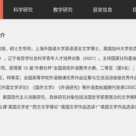
科学研究
教学研究
获奖信息
介
，硕士生导师，上海外国语大学英语语言文学博士，美国加州大学伯克
23），辽宁省哲学社会科学青年人才培养对象（2021）。主持国家社科
2项。获得第 12 届“外教社杯”全国高校外语教学大赛，二等奖（第5名）
区，特等奖；全国高等学校外语微课优秀作品征集与交流活动省级优秀作
国文学评论》《国外文学》《外语研究》等外语类权威期刊发表CSSC
，美国现代主义诗歌研究，具体研究对象包括法国哲学家德里达的文学阐
业课“美国文学史”“西方文学理论”“美国文学作品选读1”“美国文学作品选读