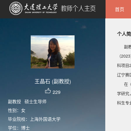
首页
个人简
副教授
（20
科项目
辽宁赛
王晶石 (副教授)
在《外
229
学研究
副教授 硕士生导师
科生专
性别：女
毕业院校：上海外国语大学
学位：博士