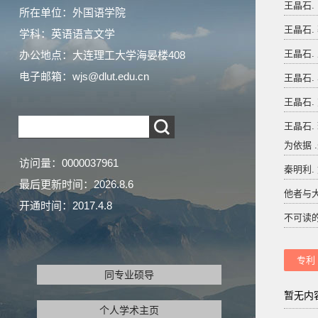
王晶石. 
所在单位：外国语学院
王晶石.
学科：英语语言文学
王晶石.
办公地点：大连理工大学海晏楼408
电子邮箱：
wjs@dlut.edu.cn
王晶石.
王晶石.
王晶石
为依据 .外
访问量：
0000037961
秦明利.
最后更新时间：
2026
.
8
.
6
他者与大
开通时间：
2017
.
4
.
8
不可读的
专利
同专业硕导
暂无内
个人学术主页