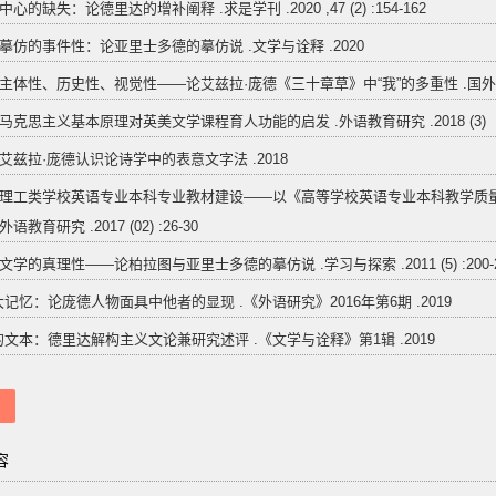
中心的缺失：论德里达的增补阐释 .求是学刊 .2020 ,47 (2) :154-162
 摹仿的事件性：论亚里士多德的摹仿说 .文学与诠释 .2020
 主体性、历史性、视觉性——论艾兹拉·庞德《三十章草》中“我”的多重性 .国外文学 .201
 马克思主义基本原理对英美文学课程育人功能的启发 .外语教育研究 .2018 (3)
 艾兹拉·庞德认识论诗学中的表意文字法 .2018
. 理工类学校英语专业本科专业教材建设——以《高等学校英语专业本科教学质
语教育研究 .2017 (02) :26-30
 文学的真理性——论柏拉图与亚里士多德的摹仿说 .学习与探索 .2011 (5) :200-2
记忆：论庞德人物面具中他者的显现 .《外语研究》2016年第6期 .2019
文本：德里达解构主义文论兼研究述评 .《文学与诠释》第1辑 .2019
容