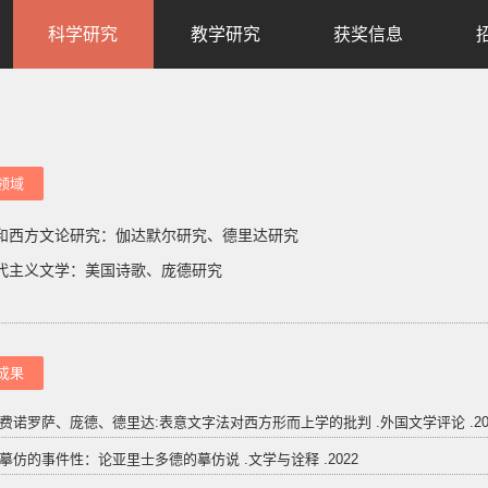
科学研究
教学研究
获奖信息
领域
和西方文论研究：伽达默尔研究、德里达研究
代主义文学：美国诗歌、庞德研究
成果
 费诺罗萨、庞德、德里达:表意文字法对西方形而上学的批判 .外国文学评论 .2024 (2)
 摹仿的事件性：论亚里士多德的摹仿说 .文学与诠释 .2022