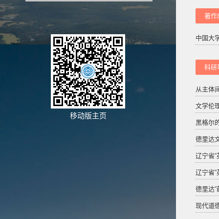
著作
中国大
科研
从主体间
文学伦理
移动版主页
黑格尔的
德里达文字
辽宁省“
辽宁省“
德里达“药
现代道德